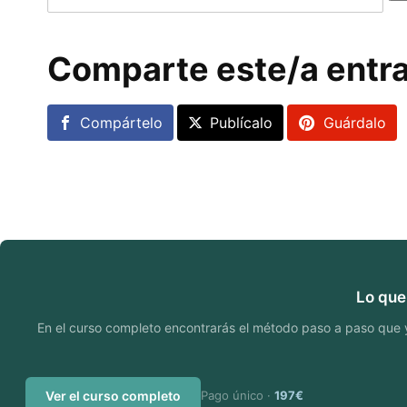
Comparte este/a entr
Compártelo
Publícalo
Guárdalo
Lo que
En el curso completo encontrarás el método paso a paso que yo 
Ver el curso completo
Pago único ·
197€